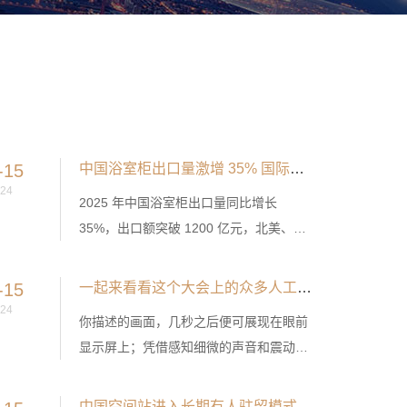
-15
中国浴室柜出口量激增 35% 国际市场呈现三大新趋势
24
2025 年中国浴室柜出口量同比增长
35%，出口额突破 1200 亿元，北美、欧
洲、东南亚成为核心市场，产品呈现 “设
计本土化、功能定制化、材质环保化” 三
-15
一起来看看这个大会上的众多人工智能产业前沿产品
大趋势。
24
你描述的画面，几秒之后便可展现在眼前
显示屏上；凭借感知细微的声音和震动，
便能察觉工业设备运行的问题所在；不需
要创伤性检查，就能精确显示病灶；一座
中国空间站进入长期有人驻留模式