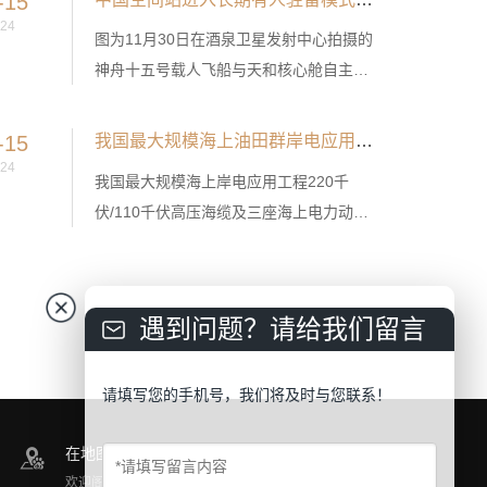
-15
城市的精细治理已可实现“一屏统揽”……
24
图为11月30日在酒泉卫星发射中心拍摄的
神舟十五号载人飞船与天和核心舱自主快
速交会对接的模拟图像。新华社记者 郭中
正摄
-15
我国最大规模海上油田群岸电应用工程海上站成功送电
24
我国最大规模海上岸电应用工程220千
伏/110千伏高压海缆及三座海上电力动力
平台日前成功送电，标志着渤中-垦利油田
群岸电应用工程项目实现关键里程碑，为
项目全面投用奠定了坚实基础。
遇到问题？请给我们留言
请填写您的手机号，我们将及时与您联系！
在地图上找到我们
欢迎阁下莅临公司参观指导！