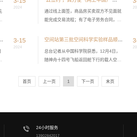
3-15
3
空间站VR漫游系统……11月16日，中国
2024
20
先
通过线上面签，商品房买卖双方不见面就
航天博物馆正式开馆，首次全系统展示中
都
能完成交易流程；有了电子劳务合同，企
国航天全貌、全方位展示航天历史与成
一
业用工实现一键签约；借助电子签名，用
就，为公众提供感受航天技术及文化的平
人
手机小程序即可开具有法律效力的收据及
顺利撤离空间站 3名航天员即将踏上回家之旅
3-15
空间站第三批空间科学实验样品顺利返回并交付
3
台。
合同……电子签名、“云签约”发展迅速，
2024
20
汨
总台记者从中国科学院获悉，12月4日，
逐渐融入人们日常生活工作的方方面面。
2
随神舟十四号飞船返回舱下行的载人空间
与
站第三批空间科学实验样品在着陆场交付
空间应用系统，并于次日凌晨返回北京，
首页
上一页
1
下一页
末页
顺利运抵中科院空间应用工程与技术中
心，空间应用系统总体与相关实验人员进
行了实验样品基本状态的检查，确认返回
样品完好后，顺利交接相关实验科学家。
24小时服务
13902842017