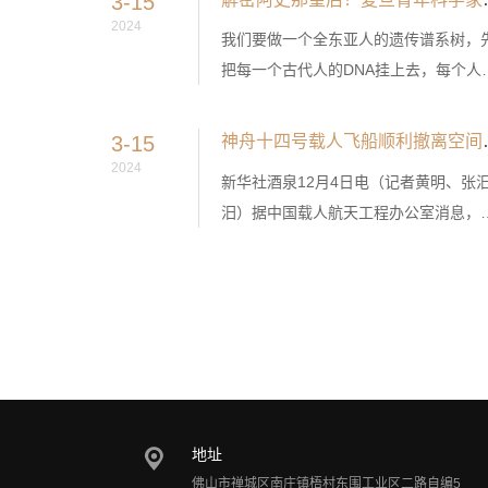
3-15
2024
我们要做一个全东亚人的遗传谱系树，
把每一个古代人的DNA挂上去，每个人
是树上的一片叶子，这些人会像吸铁石
样，吸引公众参与，建立现代人与古代
3-15
神舟十四号载人飞船
的联系，这就是我们中华民族的“大家
2024
新华社酒泉12月4日电（记者黄明、张
谱”。用DNA做家谱，这是一件很酷的事
汨）据中国载人航天工程办公室消息，1
情。
月4日11时01分，神舟十四号载人飞船
空间站组合体成功分离。
地址
佛山市禅城区南庄镇梧村东围工业区二路自编5