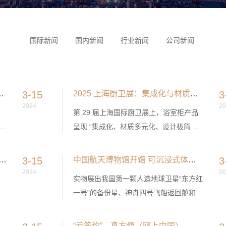
国际新闻
国内新闻
行业新闻
公司新闻
0 亿元 智能化与定制化成核心增长引擎
3-15
2025 上海厨卫展：集成化与材质革命引领浴室柜新趋势
3
2024
20
柜
第 29 届上海国际厨卫展上，浴室柜产品
呈现 “集成化、材质多元化、设计极简风”
增
三大趋势，不锈钢与智能集成产品成为焦
点，康宝、朗斯等品牌发布革命性新品。
迎来 “标准升级年” 三大新国标推动产业高质量发展
3-15
中国航天博物馆开馆 可沉浸式体验火箭发射现场
3
2024
20
，
实物展出我国第一颗人造地球卫星“东方红
、
一号”的备份星、神舟四号飞船返回舱和降
，
落主伞、嫦娥五号月球样品；全新打造长
征五号运载火箭转运发射模拟平台、中国
旦青年科学家破译全球首例古突厥皇室基因组
“云签约”，真方便（网上中国）